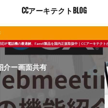
CCアーキテクトBLOG
X
vil製品を国内正規取扱中｜CCアーキテクトが運営する3CXクラウドサ
機能紹介ー画面共有