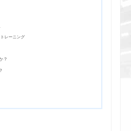
グ
なトレーニング
か？
？