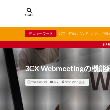
注目キーワード
3CX
IP電話
VoIP
クラウドPB
SIP対応IP電話機の最適解、Fan
3CX Webmeetingの
2022-08-23
3cx
3CX
,
WEB会議