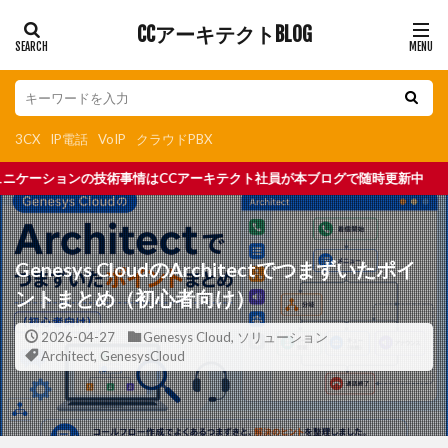
CCアーキテクトBLOG
3CX
IP電話
VoIP
クラウドPBX
ブログで随時更新中
Genesys CloudのArchitectでつまずいたポイ
ントまとめ（初心者向け）
2026-04-27
Genesys Cloud
,
ソリューション
Architect
,
GenesysCloud