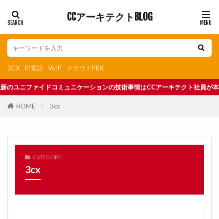
CCアーキテクトBLOG
3CX
IP電話
VoIP
クラウドPBX
技術事情はCCアーキテクト社員が本ブログで随時更新中
HOME
3cx
CATEGORY
3cx