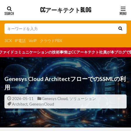
CCアーキテクトBLOG
3CX
IP電話
VoIP
クラウドPBX
情はCCアーキテクト社員が本ブログで随時更新中
Genesys Cloud ArchitectフローでのSSMLの利
用
2026-05-11
Genesys Cloud
,
ソリューション
Architect
,
GenesysCloud