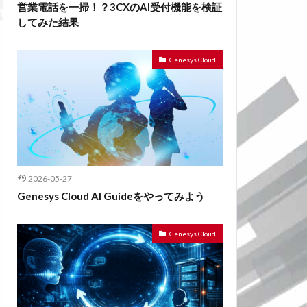
営業電話を一掃！？3CXのAI受付機能を検証
してみた結果
Genesys Cloud
2026-05-27
Genesys Cloud AI Guideをやってみよう
Genesys Cloud