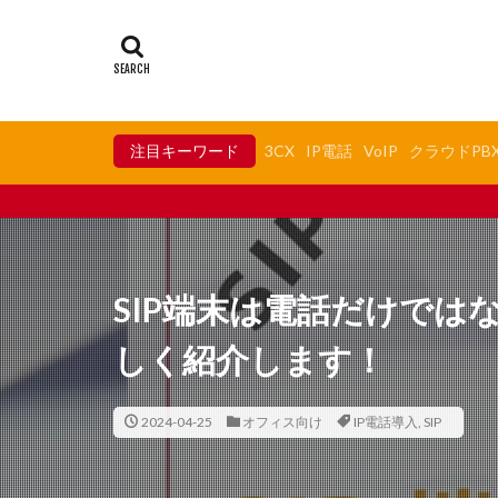
注目キーワード
3CX
IP電話
VoIP
クラウドPB
SIP対応IP電話機の最
SIP端末は電話だけでは
しく紹介します！
2024-04-25
オフィス向け
IP電話導入
,
SIP