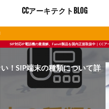
CCアーキテクトBLOG
X
適解、Fanvil製品を国内正規取扱中｜CCアーキテクトが運営する3C
ない！SIP端末の種類について詳