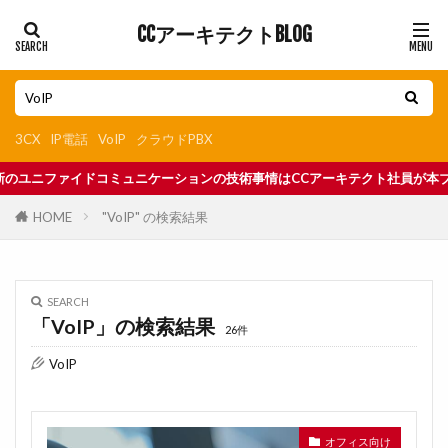
CCアーキテクトBLOG
3CX
IP電話
VoIP
クラウドPBX
ョンの技術事情はCCアーキテクト社員が本ブログで随時更新中
HOME
"VoIP" の検索結果
SEARCH
「VoIP」の検索結果
26件
VoIP
オフィス向け