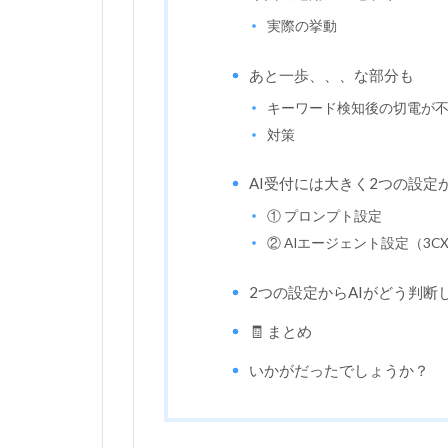
実際の挙動
あと一歩、、、な部分も
キーワード検知後の切電が
対策
AI受付には大きく2つの設定
① プロンプト設定
② AIエージェント設定（3C
2つの設定からAIがどう判断
🧾 まとめ
いかがだったでしょうか？