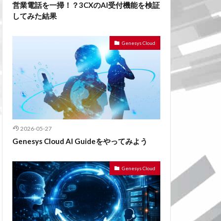
営業電話を一掃！？3CXのAI受付機能を検証
してみた結果
Genesys Cloud
2026-05-27
Genesys Cloud AI Guideをやってみよう
Genesys Cloud