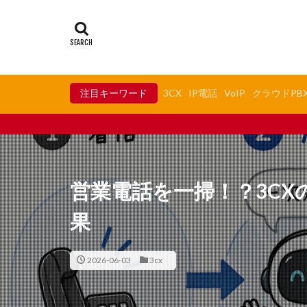
注目キーワード
3CX
IP電話
VoIP
クラウドPB
SIP対応IP電話機の最適解、
営業電話を一掃！？3CX
果
2026-06-03
3cx