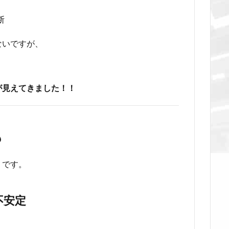
断
ないですが、
が見えてきました！！
も
」です。
不安定