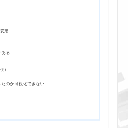
不安定
がある
X側）
したのか可視化できない