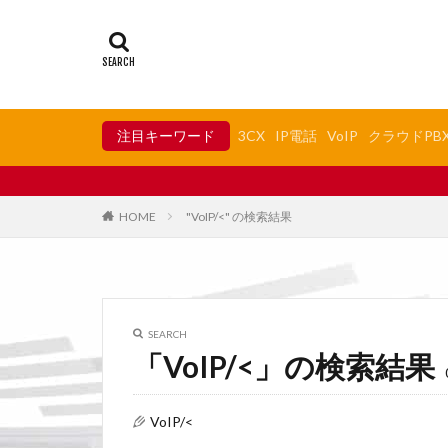
注目キーワード
3CX
IP電話
VoIP
クラウドPB
SI
HOME
"VoIP/<" の検索結果
SEARCH
「VoIP/<」の検索結果
VoIP/<