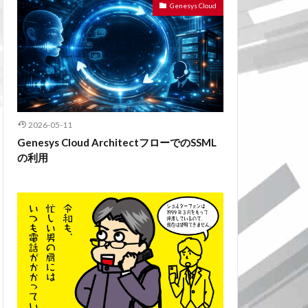
Genesys Cloud
2026-05-11
Genesys Cloud ArchitectフローでのSSML
の利用