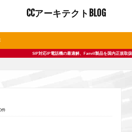
CCアーキテクトBLOG
X
P対応IP電話機の最適解、Fanvil製品を国内正規取扱中｜CCアーキ
0件