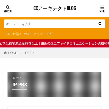
CCアーキテクトBLOG
3CX
IP電話
VoIP
クラウドPBX
度99%以上｜最新のユニファイドコミュニケーションの技術事情はCCアーキテ
HOME
IP PBX
TAG
IP PBX